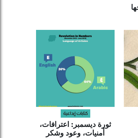
ها
كتابات إبداعية
ثورة ديسمبر: اعترافات،
أمنيات، وعود وشكر